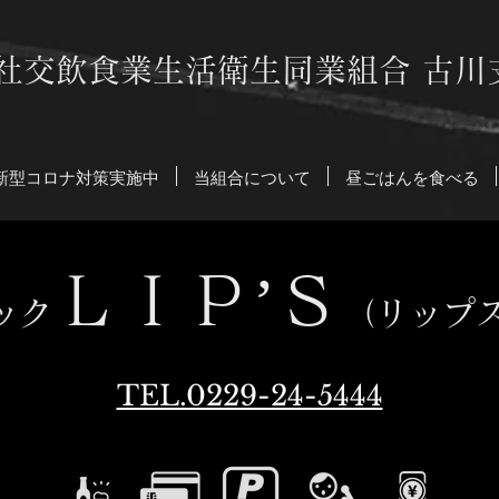
社交飲食業生活衛生同業組合 古川
新型コロナ対策実施中
当組合について
昼ごはんを食べる
ＬＩＰ’Ｓ
ック
（リップ
TEL.0229-24-5444