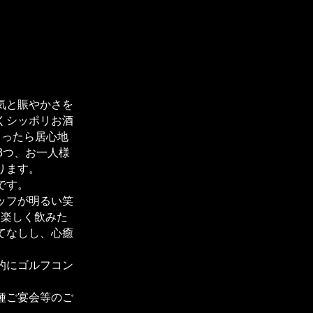
気と賑やかさを
くシッポリお酒
まったら居心地
3つ、お一人様
ります。
です。
ッフが明るい笑
、楽しく飲みた
てなしし、心癒
的にゴルフコン
種ご宴会等のご